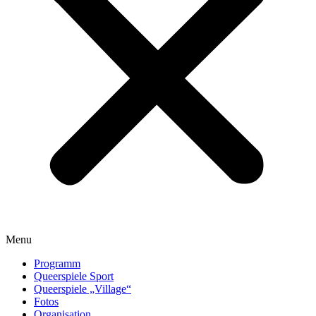
Menu
Programm
Queerspiele Sport
Queerspiele „Village“
Fotos
Organisation