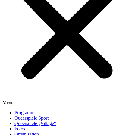
Menu
Programm
Queerspiele Sport
Queerspiele „Village“
Fotos
Organisation